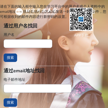
跳到主要内容
请在下面的输入框中输入您在学习平台中的用户名或个人资料中的
email地址，系统将自动给您的邮箱发送一封获得新密码的邮件，您
可根据收到的邮件内容进行新密码的设置。
登录到BJOU学习平台
通过用户名找回
通过用户名找回
用户名
APP下载
通过email地址找回
通过email地址找回
电子邮件地址